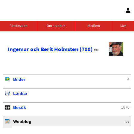
Förstasidan
Om klubben
Medlem
Mer
Ingemar och Berit Holmsten (788)
788
Bilder
4
Länkar
Besök
1870
Webblog
58