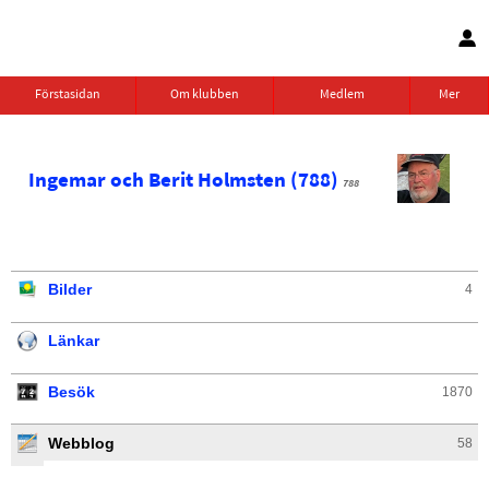
Förstasidan
Om klubben
Medlem
Mer
Ingemar och Berit Holmsten (788)
788
Bilder
4
Länkar
Besök
1870
Webblog
58