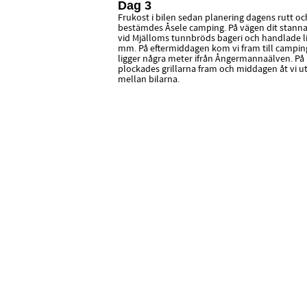
Dag 3
Frukost i bilen sedan planering dagens rutt oc
bestämdes Åsele camping. På vägen dit stannade
vid Mjälloms tunnbröds bageri och handlade l
mm. På eftermiddagen kom vi fram till campi
ligger några meter ifrån Ångermannaälven. På
plockades grillarna fram och middagen åt vi u
mellan bilarna.