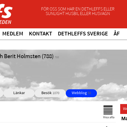
FÖR OSS SOM HAR EN DETHLEFFS ELLER
SUNLIGHT HUSBIL ELLER HUSVAGN
MEDLEM
KONTAKT
DETHLEFFS SVERIGE
ÅF
h Berit Holmsten (788)
788
Länkar
Besök
Webblog
1870
58
W
Ma
Visa alla