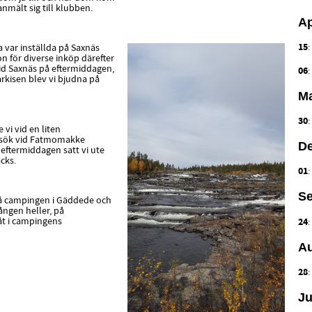
mält sig till klubben.
Ap
15
a var inställda på Saxnäs
on för diverse inköp därefter
id Saxnäs på eftermiddagen,
06
kisen blev vi bjudna på
Ma
30
vi vid en liten
besök vid Fatmomakke
D
eftermiddagen satt vi ute
cks.
01
Se
 på campingen i Gäddede och
ången heller, på
åt i campingens
24
Au
28
Ju