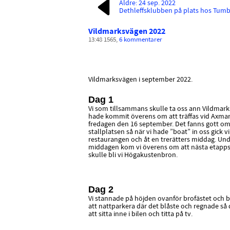
Äldre: 24 sep. 2022
Dethleffsklubben på plats hos Tum
Vildmarksvägen 2022
13:48 1565,
6 kommentarer
Vildmarksvägen i september 2022.
Dag 1
Vi som tillsammans skulle ta oss ann Vildmar
hade kommit överens om att träffas vid Axma
fredagen den 16 september. Det fanns gott om
stallplatsen så när vi hade ”boat” in oss gick vi 
restaurangen och åt en trerätters middag. Un
middagen kom vi överens om att nästa etapp
skulle bli vi Högakustenbron.
Dag 2
Vi stannade på höjden ovanför brofästet och
att nattparkera där det blåste och regnade så 
att sitta inne i bilen och titta på tv.