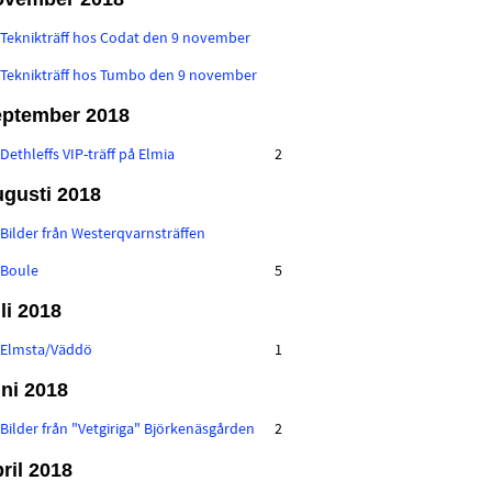
:
Teknikträff hos Codat den 9 november
:
Teknikträff hos Tumbo den 9 november
ptember 2018
:
Dethleffs VIP-träff på Elmia
2
gusti 2018
:
Bilder från Westerqvarnsträffen
:
Boule
5
li 2018
:
Elmsta/Väddö
1
ni 2018
:
Bilder från "Vetgiriga" Björkenäsgården
2
ril 2018