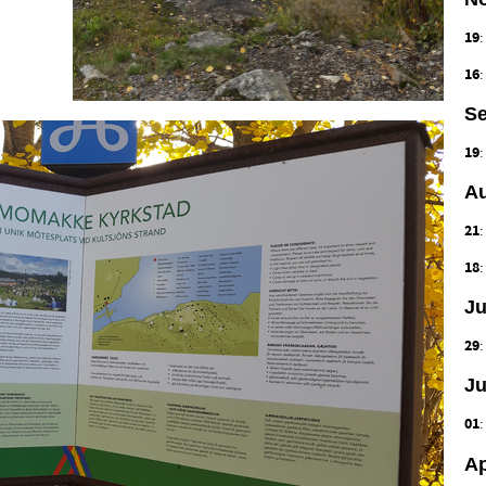
19
16
Se
19
Au
21
18
Ju
29
Ju
01
Ap