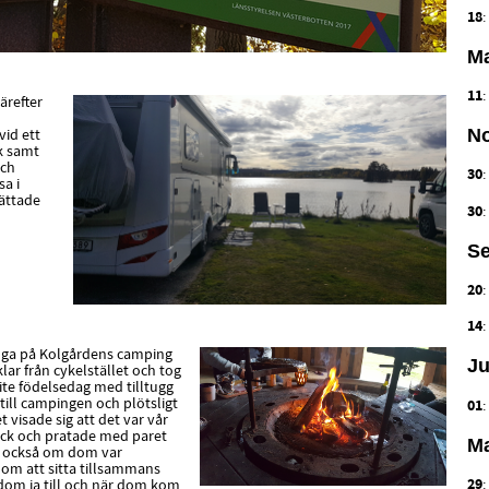
18
Ma
11
ärefter
N
vid ett
sk samt
och
30
sa i
rättade
30
Se
20
14
ringa på Kolgårdens camping
Ju
lar från cykelstället och tog
lite födelsedag med tilltugg
till campingen och plötsligt
01
t visade sig att det var vår
 gick och pratade med paret
Ma
e också om dom var
om att sitta tillsammans
29
dom ja till och när dom kom