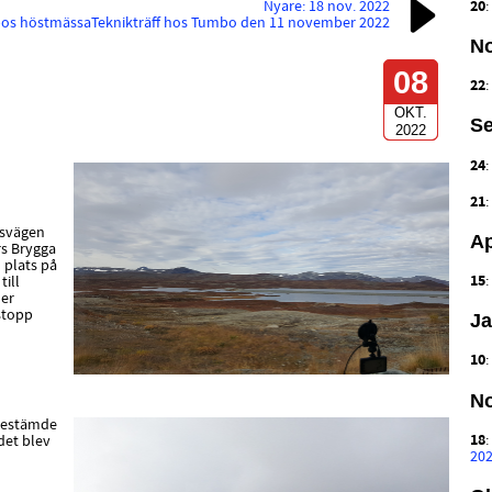
20
Nyare: 18 nov. 2022
bos höstmässa
Teknikträff hos Tumbo den 11 november 2022
N
08
22
OKT.
Se
2022
24
21
ksvägen
Ap
rs Brygga
 plats på
15
till
der
stopp
Ja
10
N
 bestämde
18
det blev
20