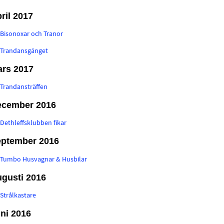
ril 2017
:
Bisonoxar och Tranor
:
Trandansgänget
rs 2017
:
Trandansträffen
ecember 2016
:
Dethleffsklubben fikar
ptember 2016
:
Tumbo Husvagnar & Husbilar
gusti 2016
:
Strålkastare
ni 2016