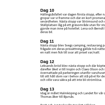
Dag 10
Hällingsåsfallet var dagen första stopp, efter n
gropar var vi framme och där en kort promenad 
sevärdheten. Nästa stopp var Strömsund och d
Ställplatsen låg på ett gräsområde utan för st
gjorde man inne på hotellet. Lena och Berndt b
deras bil.
Dag 11
Nästa stopp blev Svegs camping, restaurang p
frågade om deras prissättning gällde två nätter
en natt men fick till svar att priset var/natt.
Dag 12
Leksands bröd blev nästa stopp och där köpte
därefter åket vi till Insjön och Claes Olson och 
övernattade på parkeringen utanför varuhuset.
till sitt håll dom var i behov att stå på el för
och ville vara säkra på att inte bli strömlösa.
Dag 13
Idag är målet Malmköping och Landet för vår 
Thomas åker till Bjursås.