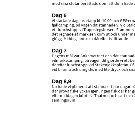
med sina stolar berättade dom att dom hade an
Dag 6
Vi startade dagens etapp kl. 10:00 och GPS:ern
fjällcamping, på vägen dit stannade vi vid Stal
ett lunchstopp vi Trappstegsforsen. Framme v
det regnade så markisen kom ut och under mar
glögg. Middag inne och därefter tv-tittande.
Dag 7
Dagens mål var Ankarvattnet och där stannade 
vilmarkscamping, på vägen dit gjorde vi ett 
därefter lunchstopp vid Stekenjokksplatån. På 
vid bilarna och umgicks med lite dryck och sna
Dag 8,9
Nu hade vi planerat att stanna ett par dagar
där pröva fiskelyckan igen, ingen fisk där här g
eftermiddagen köpte vi Thai mat och satt och 
samlingsrum.