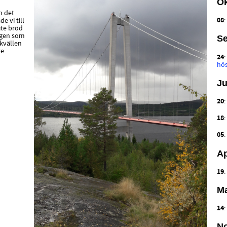
Ok
h det
08
 vi till
ite bröd
ngen som
Se
 kvällen
te
24
hö
Ju
20
18
05
Ap
19
Ma
14
N