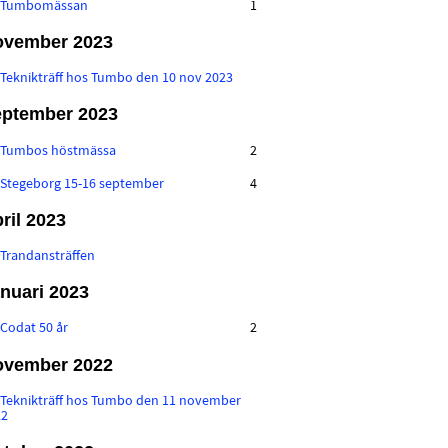
:
Tumbomässan
1
ovember 2023
:
Teknikträff hos Tumbo den 10 nov 2023
ptember 2023
:
Tumbos höstmässa
2
:
Stegeborg 15-16 september
4
ril 2023
:
Trandansträffen
nuari 2023
:
Codat 50 år
2
ovember 2022
:
Teknikträff hos Tumbo den 11 november
22