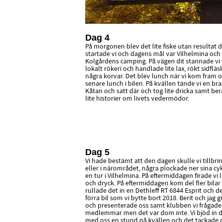
Dag 4
På morgonen blev det lite fiske utan resultat d
startade vi och dagens mål var Vilhelmina och
Kolgårdens camping. På vägen dit stannade vi 
lokalt rökeri och handlade lite lax, rökt sidflä
några korvar. Det blev lunch när vi kom fram 
senare lunch i bilen. På kvällen tände vi en bra
Kåtan och satt där och tog lite dricka samt be
lite historier om livets vedermödor.
Dag 5
Vi hade bestämt att den dagen skulle vi tillb
eller i närområdet, några plockade ner sina cyk
en tur i Vilhelmina. På eftermiddagen firade vi 
och dryck. På eftermiddagen kom del fler bilar 
rullade det in en Dethleff RT 6844 Esprit och de
förra bil som vi bytte bort 2018. Berit och jag
och presenterade oss samt klubben vi frågad
medlemmar men det var dom inte. Vi bjöd in d
med oss en stund på kvällen och det tackade 