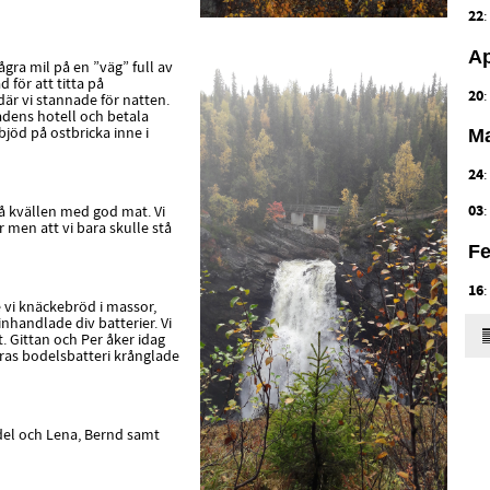
22
Ap
ågra mil på en ”väg” full av
för att titta på
20
är vi stannade för natten.
adens hotell och betala
Ma
jöd på ostbricka inne i
24
03
å kvällen med god mat. Vi
 men att vi bara skulle stå
Fe
16
 vi knäckebröd i massor,
inhandlade div batterier. Vi
 Gittan och Per åker idag
 deras bodelsbatteri krånglade
del och Lena, Bernd samt