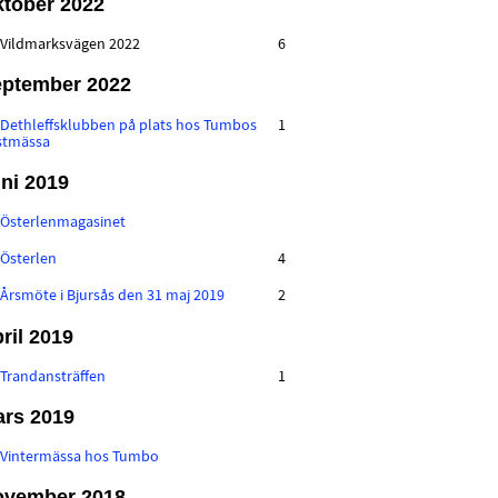
tober 2022
:
Vildmarksvägen 2022
6
ptember 2022
:
Dethleffsklubben på plats hos Tumbos
1
stmässa
ni 2019
:
Österlenmagasinet
:
Österlen
4
:
Årsmöte i Bjursås den 31 maj 2019
2
ril 2019
:
Trandansträffen
1
rs 2019
:
Vintermässa hos Tumbo
ovember 2018