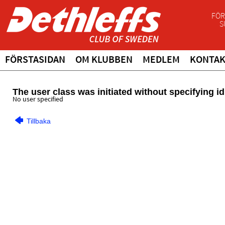
FÖR
S
FÖRSTASIDAN
OM KLUBBEN
MEDLEM
KONTA
The user class was initiated without specifying id
No user specified
Tillbaka