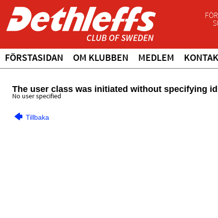
FÖR
S
FÖRSTASIDAN
OM KLUBBEN
MEDLEM
KONTA
The user class was initiated without specifying id
No user specified
Tillbaka