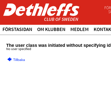
FÖR
S
FÖRSTASIDAN
OM KLUBBEN
MEDLEM
KONTA
The user class was initiated without specifying id
No user specified
Tillbaka