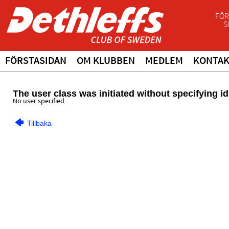
FÖR
S
FÖRSTASIDAN
OM KLUBBEN
MEDLEM
KONTA
The user class was initiated without specifying id
No user specified
Tillbaka