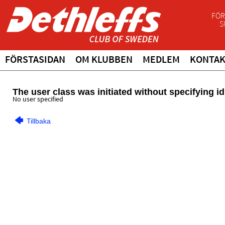
FÖR
S
FÖRSTASIDAN
OM KLUBBEN
MEDLEM
KONTA
The user class was initiated without specifying id
No user specified
Tillbaka