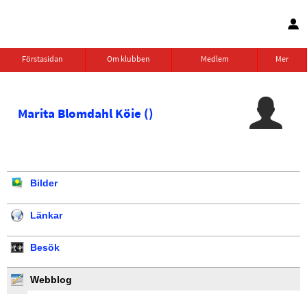
Förstasidan
Om klubben
Medlem
Mer
Marita Blomdahl Köie ()
Bilder
Länkar
Besök
Webblog