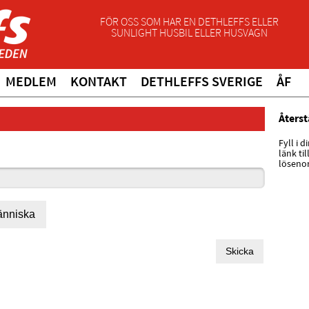
FÖR OSS SOM HAR EN DETHLEFFS ELLER
SUNLIGHT HUSBIL ELLER HUSVAGN
MEDLEM
KONTAKT
DETHLEFFS SVERIGE
ÅF
Återst
Fyll i 
länk ti
löseno
människa